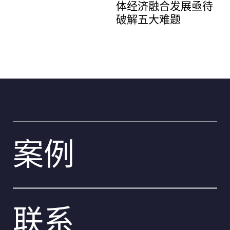
体经济融合发展亟待
破解五大难题
提 交
姓名 *
提 交
职务 *
案例
电话
联系
Email *