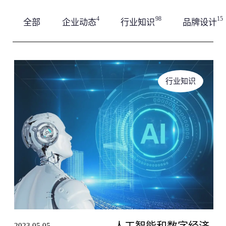
100万 +
Email *
视频拍摄/小视频/直播等
互动设计师
简短描述
社交平台
4
98
15
全部
企业动态
行业知识
品牌设计
空间与导视
关于我们
艺术指导
相关博客
100万 +
商业空间/党建馆/校史馆等
关于我们
艺术指导
相关博客
公司名称 *
行业知识
项目期限 *
需求阐述
人工智能和数字经济
2023.05.05