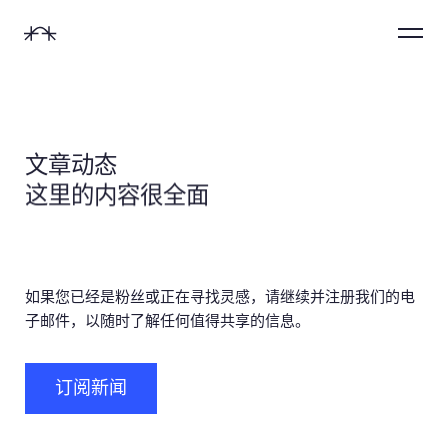
首
Menu
页
切换声音
文章动态
这里的内容很全面
姓名 *
数字体验设计
后端开发人员
启动项目
网络推广
10-30万
网站/APP/H5/小程序等
后端开发人员
启动项目
网络推广
职务 *
品牌创意设计
前端开发人员
加入团队
以往项目
如果您已经是粉丝或正在寻找灵感，请继续并注册我们的电
10-30万
子邮件，以随时了解任何值得共享的信息。
30-75万
LOGO/包装/宣传刊物等
前端开发人员
加入团队
以往项目
用户体验设计
申请实习
产品经理
朋友推荐
30-75万
电话
订阅新闻
75-100万
可视化/APP/车载设备等
申请实习
产品经理
朋友推荐
新媒体产业链
互动设计师
简短描述
社交平台
75-100万