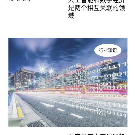
是两个相互关联的领
域
提 交
行业知识
姓名 *
提 交
职务 *
电话
Email *