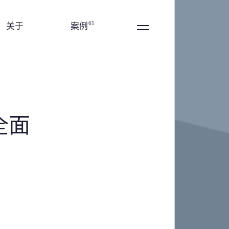
切
换
61
关于
案例
声
Menu
音
全面