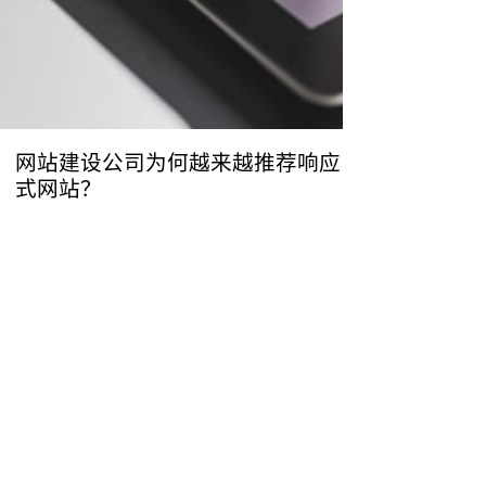
网站建设公司为何越来越推荐响应
式网站？
职务 *
品牌创意设计
前端开发人员
加入团队
以往项目
30-75万