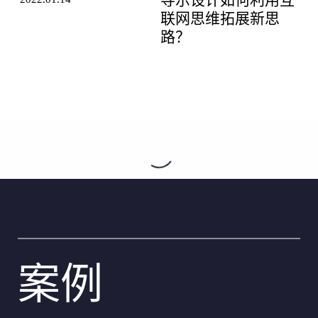
联网思维拓展新思
路？
提 交
姓名 *
提 交
职务 *
电话
案例
Email *