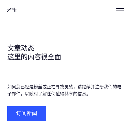
首
Menu
页
切换声音
文章动态
这里的内容很全面
姓名 *
数字体验设计
后端开发人员
启动项目
网络推广
10-30万
网站/APP/H5/小程序等
后端开发人员
启动项目
网络推广
职务 *
品牌创意设计
前端开发人员
加入团队
以往项目
如果您已经是粉丝或正在寻找灵感，请继续并注册我们的电
10-30万
子邮件，以随时了解任何值得共享的信息。
30-75万
LOGO/包装/宣传刊物等
前端开发人员
加入团队
以往项目
用户体验设计
申请实习
产品经理
朋友推荐
30-75万
电话
订阅新闻
75-100万
可视化/APP/车载设备等
申请实习
产品经理
朋友推荐
新媒体产业链
互动设计师
简短描述
社交平台
75-100万