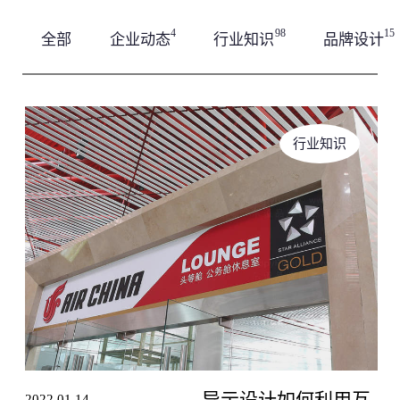
100万 +
Email *
视频拍摄/小视频/直播等
互动设计师
简短描述
社交平台
4
98
15
全部
企业动态
行业知识
品牌设计
空间与导视
关于我们
艺术指导
相关博客
100万 +
商业空间/党建馆/校史馆等
关于我们
艺术指导
相关博客
公司名称 *
行业知识
项目期限 *
需求阐述
导示设计如何利用互
2022.01.14