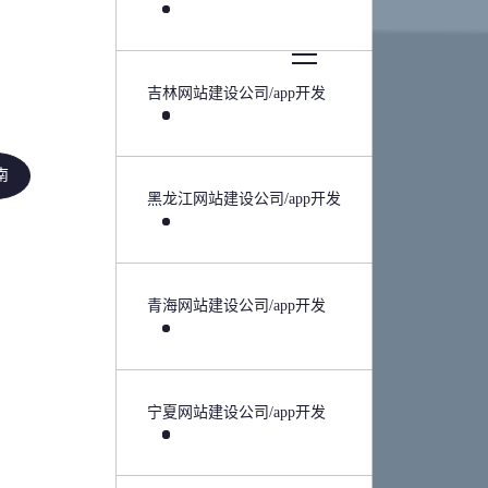
Menu
吉林网站建设公司/app开发
南
黑龙江网站建设公司/app开发
青海网站建设公司/app开发
宁夏网站建设公司/app开发