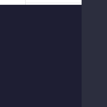
海南网站建设公司/app开发
新疆网站建设公司/app开发
西藏网站建设公司/app开发
香港网站建设公司/app开发
澳门网站建设公司/app开发