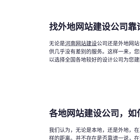
找外地网站建设公司靠
无论是
河南网站建设
公司还是外地网站
供几乎没有差别的服务。这样一来，您
以选择全国各地较好的设计公司为您建
各地网站建设公司，如
我们认为，无论是本地，还是外地，在
样的距离。并不存在是否靠谱一说，在