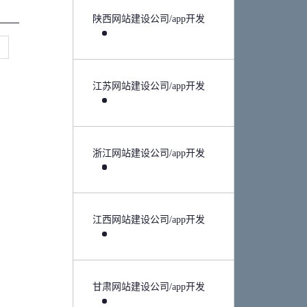
陕西网站建设公司/app开发
江苏网站建设公司/app开发
浙江网站建设公司/app开发
江西网站建设公司/app开发
甘肃网站建设公司/app开发