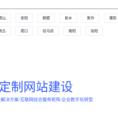
顶山
安阳
鹤壁
新乡
焦作
濮阳
商丘
周口
驻马店
南阳
信阳
定制网站建设
解决方案/互联网综合服务矩阵/企业数字化转型