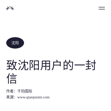
首
Menu
页
沈阳
致沈阳用户的一封
信
作者：千钧国际
来源：
www.qianjunint.com