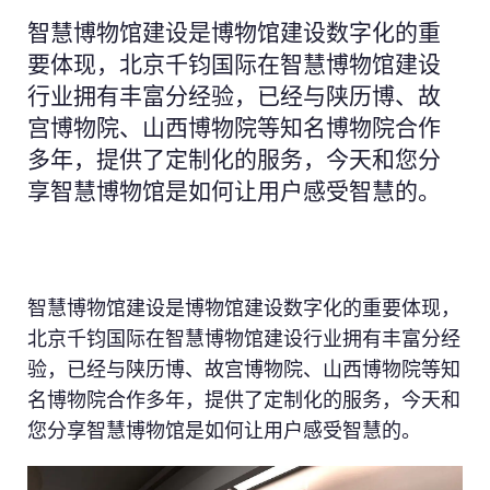
100万 +
Email *
智慧博物馆建设是博物馆建设数字化的重
视频拍摄/小视频/直播等
互动设计师
简短描述
社交平台
空间与导视
关于我们
艺术指导
相关博客
要体现，北京千钧国际在智慧博物馆建设
100万 +
行业拥有丰富分经验，已经与陕历博、故
商业空间/党建馆/校史馆等
关于我们
艺术指导
相关博客
公司名称 *
宫博物院、山西博物院等知名博物院合作
多年，提供了定制化的服务，今天和您分
享智慧博物馆是如何让用户感受智慧的。
项目期限 *
智慧博物馆建设是博物馆建设数字化的重要体现，
需求阐述
北京千钧国际在智慧博物馆建设行业拥有丰富分经
验，已经与陕历博、故宫博物院、山西博物院等知
名博物院合作多年，提供了定制化的服务，今天和
您分享智慧博物馆是如何让用户感受智慧的。