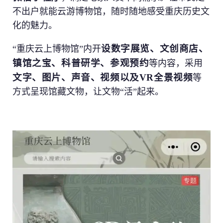
不出户就能云游博物馆，随时随地感受重庆历史文
化的魅力。
上传 *
设数字展览、文创商店、
“重庆云上博物馆”内开
选择文件
镇馆之宝、科普研学、参观预约
等内容，采用
文字、图片、声音、视频以及VR全景视频
等
职位 *
方式呈现馆藏文物，让文物“活”起来。
简短描述