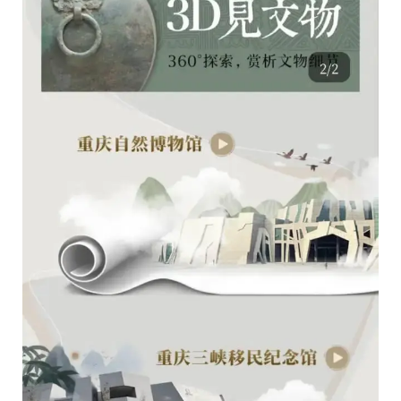
提 交
姓名 *
提 交
职务 *
电话
Email *