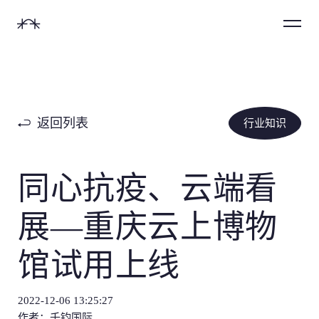
首
Menu
页
切换声音
返回列表
行业知识
姓名 *
数字体验设计
后端开发人员
启动项目
网络推广
同心抗疫、云端看
10-30万
网站/APP/H5/小程序等
后端开发人员
启动项目
网络推广
职务 *
品牌创意设计
前端开发人员
加入团队
以往项目
10-30万
展—重庆云上博物
30-75万
LOGO/包装/宣传刊物等
前端开发人员
加入团队
以往项目
馆试用上线
用户体验设计
申请实习
产品经理
朋友推荐
30-75万
电话
75-100万
可视化/APP/车载设备等
申请实习
产品经理
朋友推荐
2022-12-06 13:25:27
新媒体产业链
互动设计师
简短描述
社交平台
75-100万
作者：千钧国际