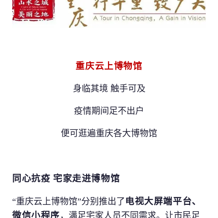
重庆云上博物馆
提 交
姓名 *
身临其境 触手可及
提 交
疫情期间足不出户
职务 *
便可逛遍重庆各大博物馆
电话
同心抗疫 宅家走进博物馆
电视大屏端平台、
“重庆云上博物馆”分别推出了
Email *
微信小程序
，满足宅家人员不同需求。让市民足