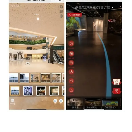
提交
姓名 *
提交
职务 *
电话
Email *
简短描述