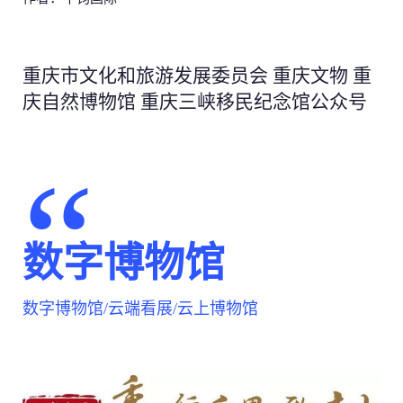
100万 +
Email *
视频拍摄/小视频/直播等
互动设计师
简短描述
社交平台
空间与导视
关于我们
艺术指导
相关博客
100万 +
重庆市文化和旅游发展委员会 重庆文物 重
商业空间/党建馆/校史馆等
关于我们
艺术指导
相关博客
庆自然博物馆 重庆三峡移民纪念馆公众号
公司名称 *
项目期限 *
数字博物馆
需求阐述
数字博物馆/云端看展/云上博物馆